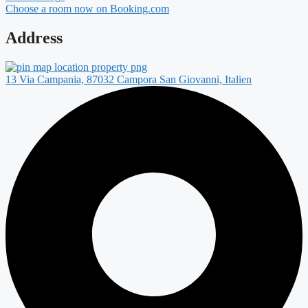
Choose a room now on Booking.com
Address
13 Via Campania, 87032 Campora San Giovanni, Italien