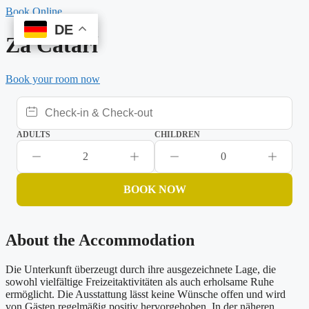
Skip
Book Online
to
DE
DE
content
Za Catarí
Book your room now
ADULTS
CHILDREN
2
0
BOOK NOW
About the Accommodation
Die Unterkunft überzeugt durch ihre ausgezeichnete Lage, die
sowohl vielfältige Freizeitaktivitäten als auch erholsame Ruhe
ermöglicht. Die Ausstattung lässt keine Wünsche offen und wird
von Gästen regelmäßig positiv hervorgehoben. In der näheren