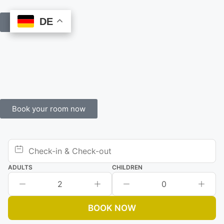
DE
DE
Book Online
Book your room now
ADULTS
CHILDREN
2
0
BOOK NOW