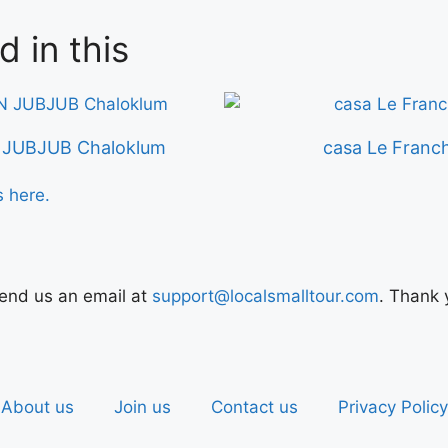
d in this
JUBJUB Chaloklum
casa Le Franc
s here.
Send us an email at
support@localsmalltour.com
. Thank 
About us
Join us
Contact us
Privacy Policy