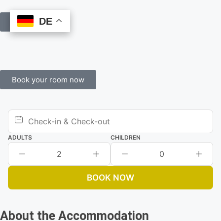
DE
DE
Book Online
Book your room now
ADULTS
CHILDREN
2
0
BOOK NOW
About the Accommodation