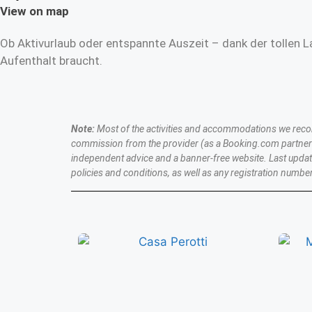
View on map
Ob Aktivurlaub oder entspannte Auszeit – dank der tollen L
Aufenthalt braucht.
Note:
Most of the activities and accommodations we recomme
commission from the provider (as a Booking.com partner a
independent advice and a banner-free website. Last upda
policies and conditions, as well as any registration number