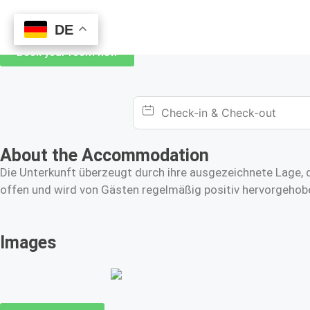
DE
DE
Book your room now
About the Accommodation
Die Unterkunft überzeugt durch ihre ausgezeichnete Lage, d
offen und wird von Gästen regelmäßig positiv hervorgehobe
Images