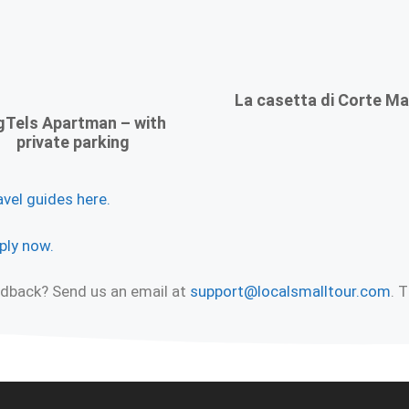
La casetta di Corte Ma
Tels Apartman – with
private parking
avel guides here.
ply now.
eedback? Send us an email at
support@localsmalltour.com
. 