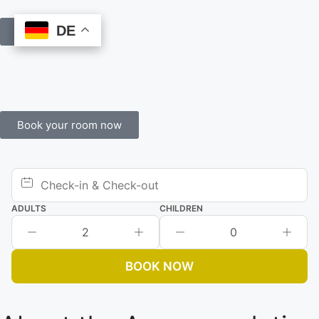
DE
DE
Book Online
Book your room now
ADULTS
CHILDREN
2
0
BOOK NOW