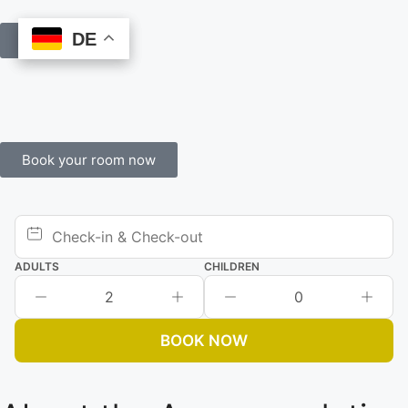
DE
DE
Book Online
Book your room now
ADULTS
CHILDREN
2
0
BOOK NOW