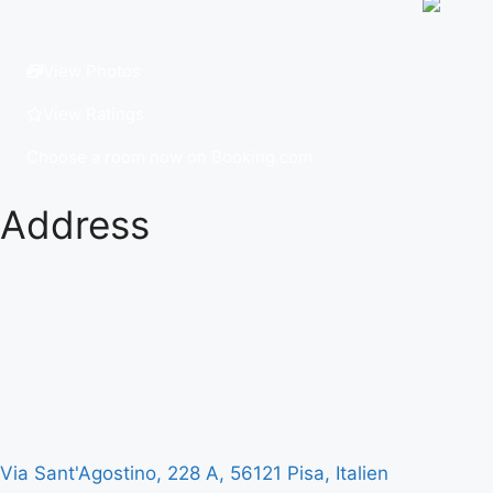
View Photos
View Ratings
Choose a room now on Booking.com
Address
Via Sant'Agostino, 228 A, 56121 Pisa, Italien