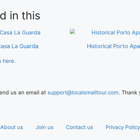
d in this
asa La Guarda
Historical Porto Ap
s here.
Send us an email at
support@localsmalltour.com
. Thank 
About us
Join us
Contact us
Privacy Policy