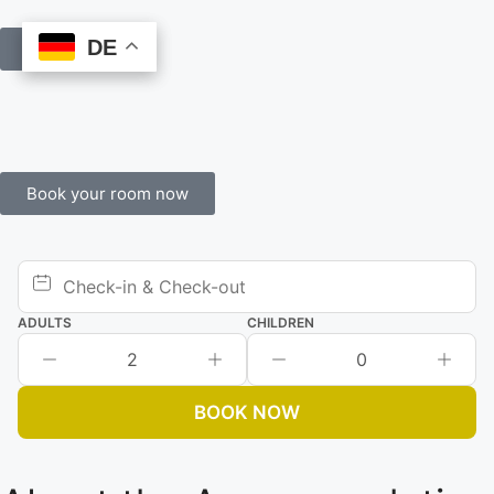
DE
DE
Book Online
Book your room now
ADULTS
CHILDREN
2
0
BOOK NOW