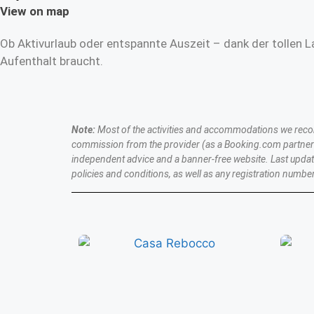
View on map
Ob Aktivurlaub oder entspannte Auszeit – dank der tollen L
Aufenthalt braucht.
Note:
Most of the activities and accommodations we recomme
commission from the provider (as a Booking.com partner a
independent advice and a banner-free website. Last upda
policies and conditions, as well as any registration number