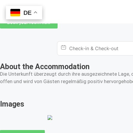
DE
DE
Book your room now
About the Accommodation
Die Unterkunft überzeugt durch ihre ausgezeichnete Lage, d
offen und wird von Gästen regelmäßig positiv hervorgehobe
Images