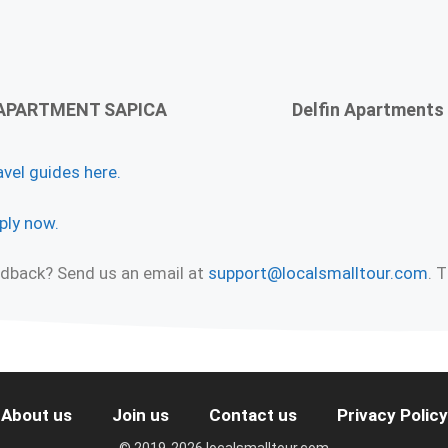
APARTMENT SAPICA
Delfin Apartments
avel guides here.
ply now.
eedback? Send us an email at
support@localsmalltour.com
. 
About us
Join us
Contact us
Privacy Policy
© 2019-2026 localsmalltour.com