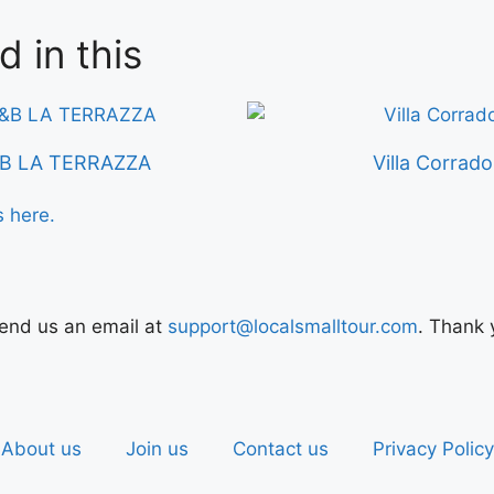
d in this
B LA TERRAZZA
Villa Corrado
s here.
Send us an email at
support@localsmalltour.com
. Thank 
About us
Join us
Contact us
Privacy Policy