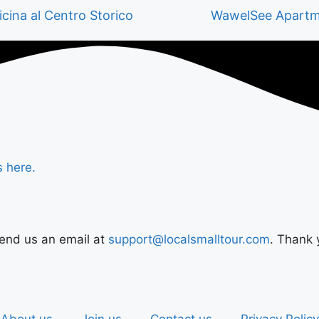
cina al Centro Storico
WawelSee Apartm
s here.
Send us an email at
support@localsmalltour.com
. Thank 
About us
Join us
Contact us
Privacy Policy