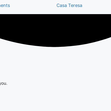
ents
Casa Teresa
you.