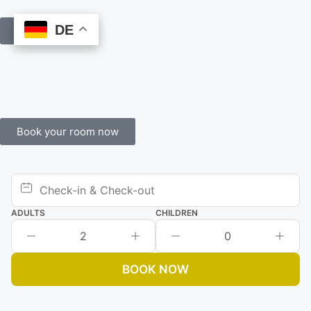
DE
DE
Book Online
Book your room now
ADULTS
CHILDREN
2
0
BOOK NOW