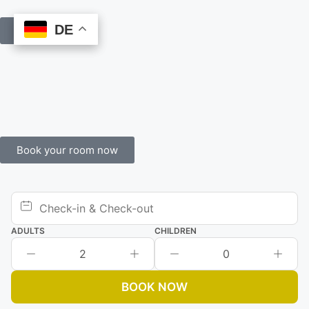
DE
DE
Book Online
Book your room now
ADULTS
CHILDREN
2
0
BOOK NOW