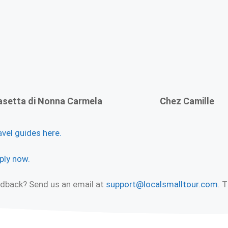
asetta di Nonna Carmela
Chez Camille
avel guides here.
ply now.
eedback? Send us an email at
support@localsmalltour.com
. 