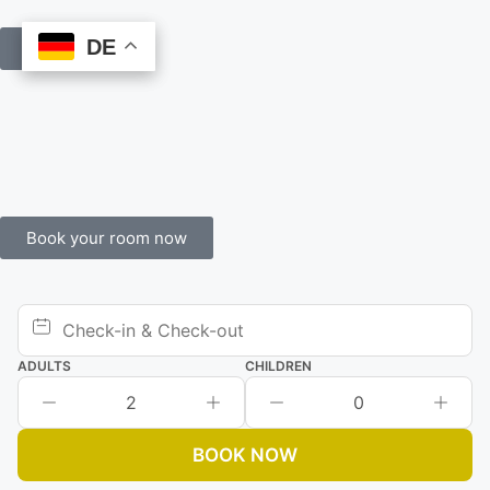
DE
DE
Book Online
Book your room now
ADULTS
CHILDREN
2
0
BOOK NOW