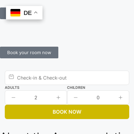
DE
DE
Book Online
Book your room now
ADULTS
CHILDREN
2
0
BOOK NOW