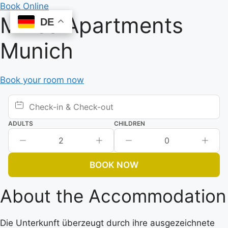
Skip
Book Online
Mikes Apartments
to
DE
DE
content
Munich
Book your room now
ADULTS
CHILDREN
2
0
BOOK NOW
About the Accommodation
Die Unterkunft überzeugt durch ihre ausgezeichnete