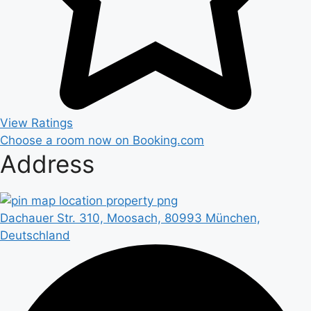
View Ratings
Choose a room now on Booking.com
Address
Dachauer Str. 310, Moosach, 80993 München,
Deutschland