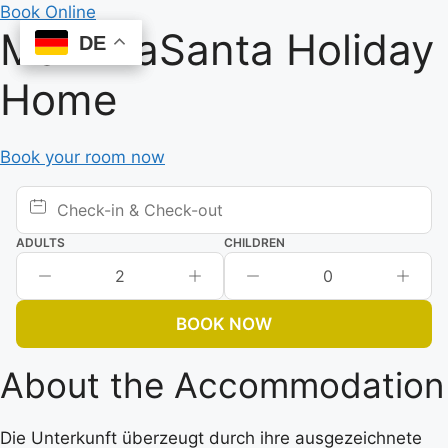
Skip
Book Online
MammaSanta Holiday
to
DE
DE
content
Home
Book your room now
ADULTS
CHILDREN
2
0
BOOK NOW
About the Accommodation
Die Unterkunft überzeugt durch ihre ausgezeichnete