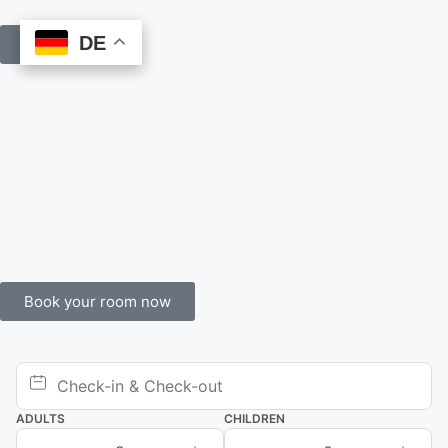
DE
DE
Book Online
Book your room now
ADULTS
CHILDREN