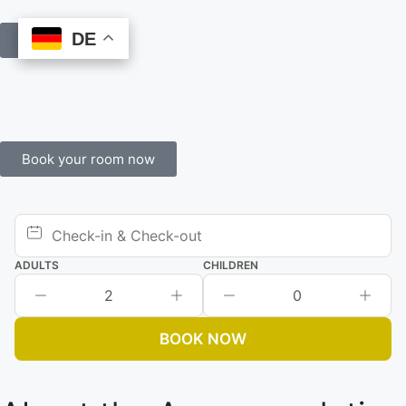
DE
DE
Book Online
Book your room now
ADULTS
CHILDREN
2
0
BOOK NOW