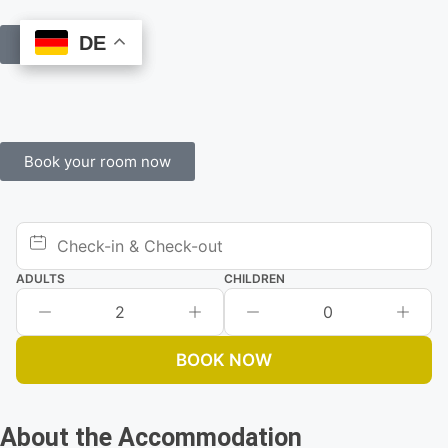
DE
DE
Book Online
Book your room now
ADULTS
CHILDREN
2
0
BOOK NOW
About the Accommodation