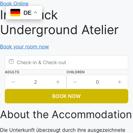
Skip
Book Online
Innsbruck
to
DE
DE
content
Underground Atelier
Book your room now
ADULTS
CHILDREN
2
0
BOOK NOW
About the Accommodation
Die Unterkunft überzeugt durch ihre ausgezeichnete