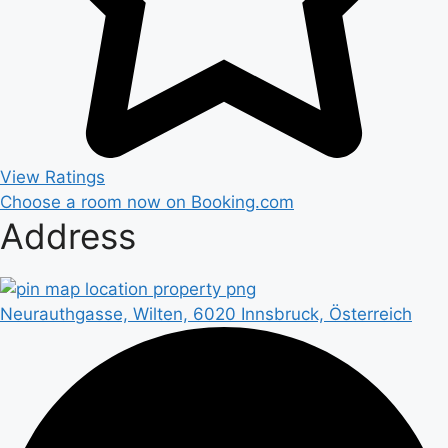
View Ratings
Choose a room now on Booking.com
Address
Neurauthgasse, Wilten, 6020 Innsbruck, Österreich