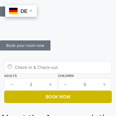
DE
DE
Book Online
Book your room now
ADULTS
CHILDREN
2
0
BOOK NOW