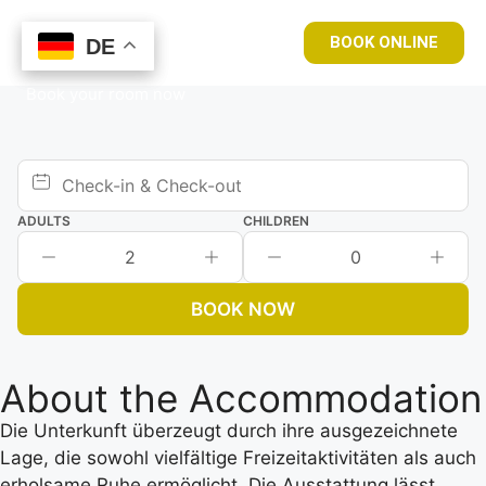
BOOK ONLINE
DE
DE
Book your room now
ADULTS
CHILDREN
2
0
BOOK NOW
About the Accommodation
Die Unterkunft überzeugt durch ihre ausgezeichnete
Lage, die sowohl vielfältige Freizeitaktivitäten als auch
erholsame Ruhe ermöglicht. Die Ausstattung lässt