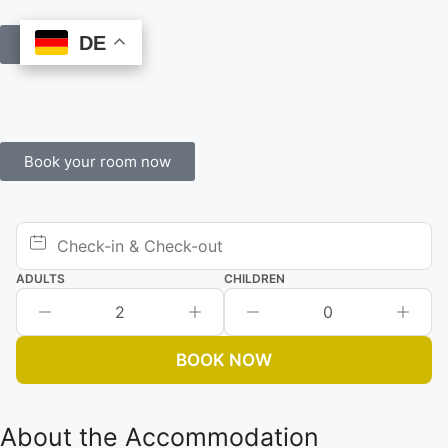
DE
DE
Book Online
Book your room now
ADULTS
CHILDREN
2
0
BOOK NOW
About the Accommodation