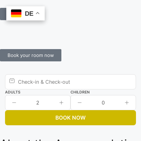
DE
DE
Book Online
Book your room now
ADULTS
CHILDREN
2
0
BOOK NOW