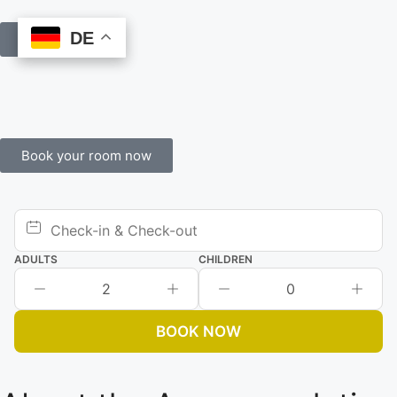
DE
DE
Book Online
Book your room now
ADULTS
CHILDREN
2
0
BOOK NOW