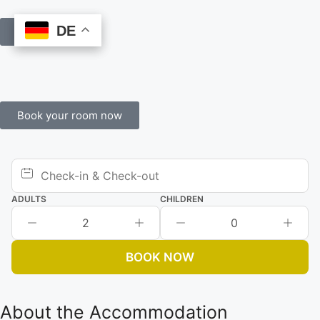
DE
DE
Book Online
Book your room now
ADULTS
CHILDREN
2
0
BOOK NOW
About the Accommodation