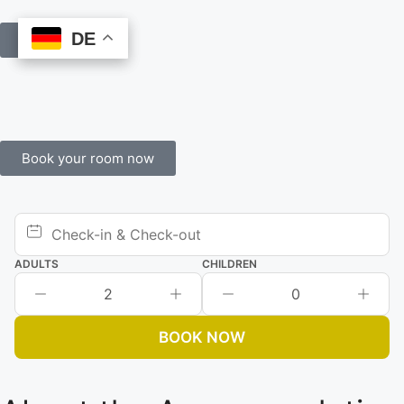
DE
DE
Book Online
Book your room now
ADULTS
CHILDREN
2
0
BOOK NOW