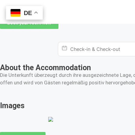
DE
DE
Book your room now
About the Accommodation
Die Unterkunft überzeugt durch ihre ausgezeichnete Lage, d
offen und wird von Gästen regelmäßig positiv hervorgehobe
Images