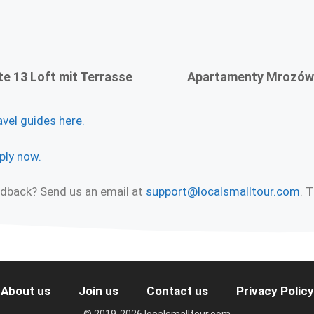
te 13 Loft mit Terrasse
Apartamenty Mrozó
avel guides here.
ply now.
eedback? Send us an email at
support@localsmalltour.com
. 
About us
Join us
Contact us
Privacy Policy
© 2019-2026 localsmalltour.com