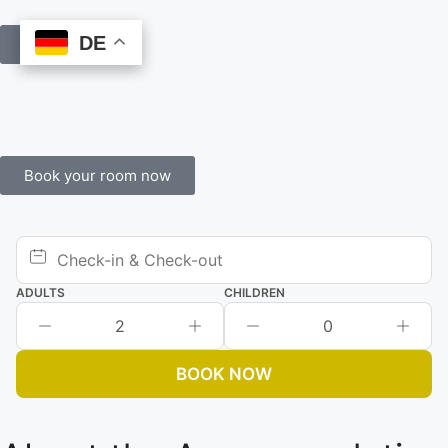
DE
DE
Book Online
Book your room now
ADULTS
CHILDREN
2
0
BOOK NOW