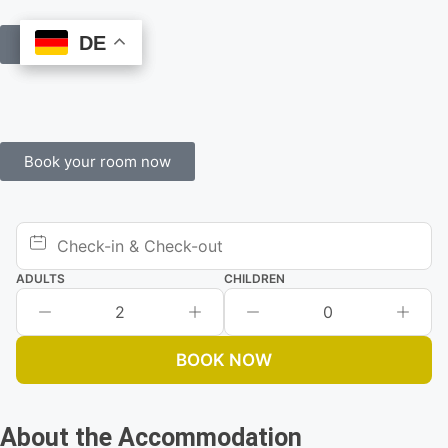
DE
DE
Book Online
Book your room now
ADULTS
CHILDREN
2
0
BOOK NOW
About the Accommodation