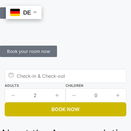
DE
DE
Book Online
Book your room now
ADULTS
CHILDREN
2
0
BOOK NOW