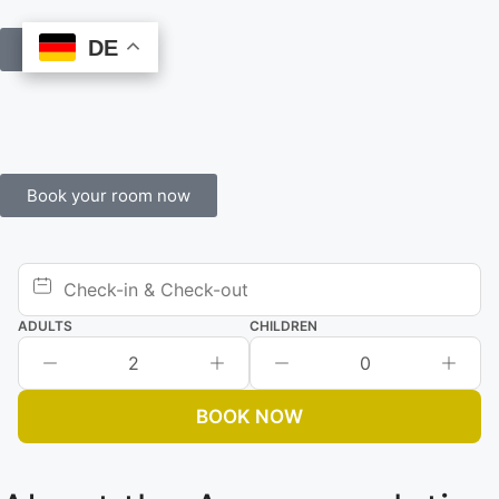
DE
DE
Book Online
Book your room now
ADULTS
CHILDREN
2
0
BOOK NOW