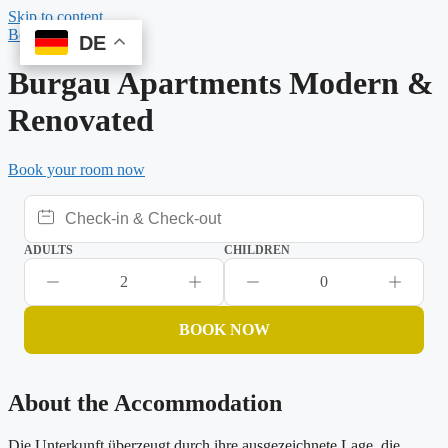
Skip to content
Book Online
DE
DE
Burgau Apartments Modern &
Renovated
Book your room now
ADULTS
CHILDREN
2
0
BOOK NOW
About the Accommodation
Die Unterkunft überzeugt durch ihre ausgezeichnete Lage, die