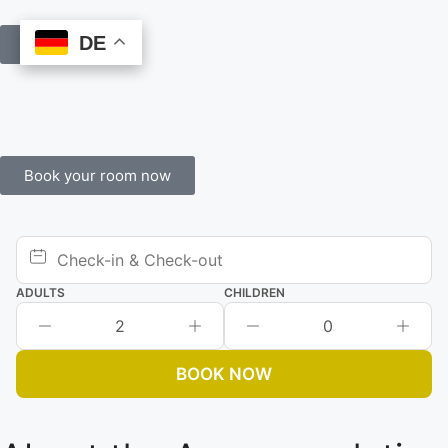
DE
DE
Book Online
Book your room now
ADULTS
CHILDREN
2
0
BOOK NOW