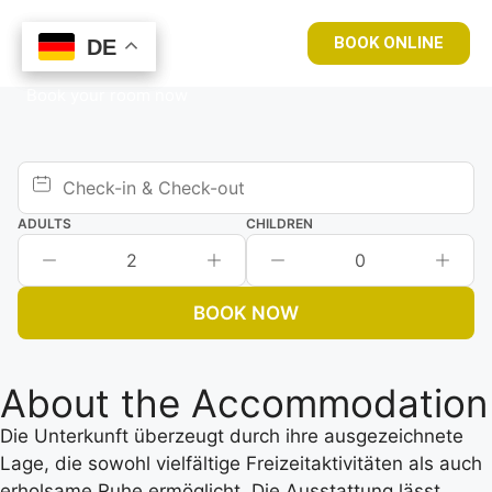
BOOK ONLINE
DE
DE
Book your room now
ADULTS
CHILDREN
2
0
BOOK NOW
About the Accommodation
Die Unterkunft überzeugt durch ihre ausgezeichnete
Lage, die sowohl vielfältige Freizeitaktivitäten als auch
erholsame Ruhe ermöglicht. Die Ausstattung lässt