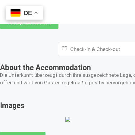
DE
DE
Book your room now
About the Accommodation
Die Unterkunft überzeugt durch ihre ausgezeichnete Lage, d
offen und wird von Gästen regelmäßig positiv hervorgehobe
Images