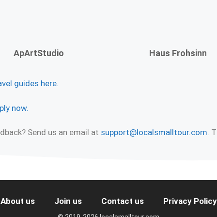
ApArtStudio
Haus Frohsinn
avel guides here.
ply now.
eedback? Send us an email at
support@localsmalltour.com
. 
About us
Join us
Contact us
Privacy Policy
© 2019-2026 localsmalltour.com