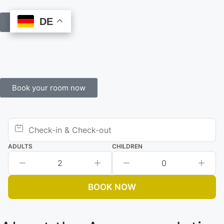
DE
DE
Book Online
Book your room now
ADULTS
CHILDREN
2
0
BOOK NOW