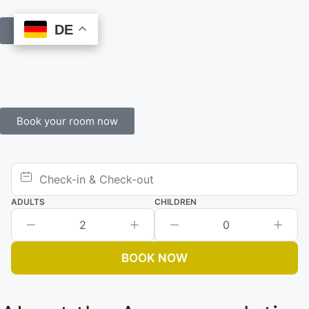
DE
DE
Book Online
Book your room now
ADULTS
CHILDREN
2
0
BOOK NOW