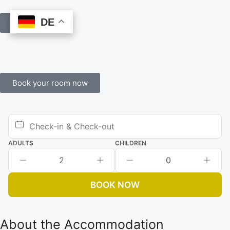
DE
DE
Book Online
Book your room now
ADULTS
CHILDREN
2
0
BOOK NOW
About the Accommodation