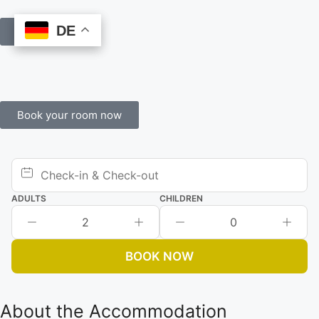
DE
DE
Book Online
Book your room now
ADULTS
CHILDREN
2
0
BOOK NOW
About the Accommodation