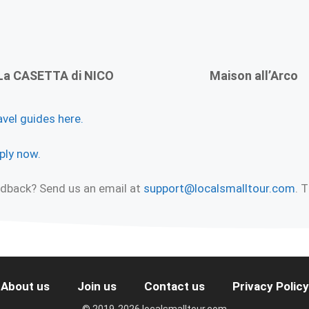
La CASETTA di NICO
Maison all’Arco
avel guides here.
ply now.
eedback? Send us an email at
support@localsmalltour.com
. 
About us
Join us
Contact us
Privacy Policy
© 2019-2026 localsmalltour.com