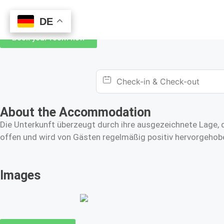
DE
DE
Book your room now
About the Accommodation
Die Unterkunft überzeugt durch ihre ausgezeichnete Lage, d
offen und wird von Gästen regelmäßig positiv hervorgehobe
Images