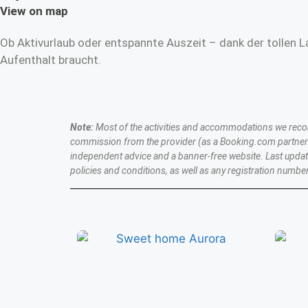
View on map
Ob Aktivurlaub oder entspannte Auszeit – dank der tollen L
Aufenthalt braucht.
Note:
Most of the activities and accommodations we recomme
commission from the provider (as a Booking.com partner a
independent advice and a banner-free website. Last upda
policies and conditions, as well as any registration number