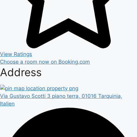
View Ratings
Choose a room now on Booking.com
Address
Via Gustavo Scotti 3 piano terra, 01016 Tarquinia,
Italien