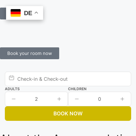
DE
DE
Book Online
Book your room now
ADULTS
CHILDREN
2
0
BOOK NOW