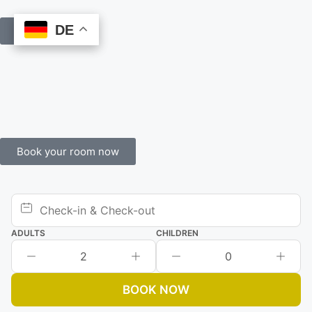
DE
DE
Book Online
Book your room now
ADULTS
CHILDREN
2
0
BOOK NOW