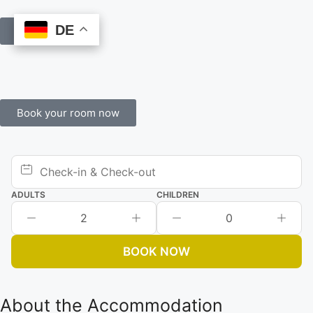
DE
DE
Book Online
Book your room now
ADULTS
CHILDREN
2
0
BOOK NOW
About the Accommodation