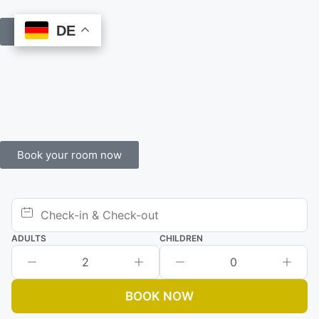
DE
DE
Book Online
Book your room now
ADULTS
CHILDREN
2
0
BOOK NOW